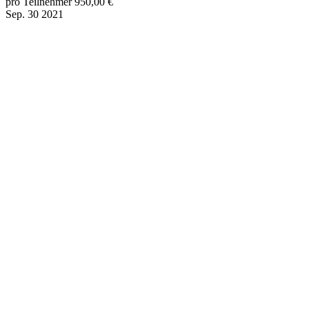
pro Teilnehmer 950,00 €
Sep.
30
2021