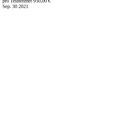
pro Teilnehmer 950,00 €
Sep.
30
2021