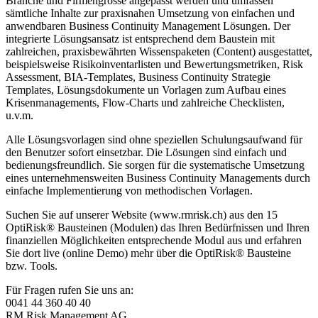
Branche und Firmengrösse angepasst werden und umfassen
sämtliche Inhalte zur praxisnahen Umsetzung von einfachen und
anwendbaren Business Continuity Management Lösungen. Der
integrierte Lösungsansatz ist entsprechend dem Baustein mit
zahlreichen, praxisbewährten Wissenspaketen (Content) ausgestattet,
beispielsweise Risikoinventarlisten und Bewertungsmetriken, Risk
Assessment, BIA-Templates, Business Continuity Strategie
Templates, Lösungsdokumente un Vorlagen zum Aufbau eines
Krisenmanagements, Flow-Charts und zahlreiche Checklisten,
u.v.m.
Alle Lösungsvorlagen sind ohne speziellen Schulungsaufwand für
den Benutzer sofort einsetzbar. Die Lösungen sind einfach und
bedienungsfreundlich. Sie sorgen für die systematische Umsetzung
eines unternehmensweiten Business Continuity Managements durch
einfache Implementierung von methodischen Vorlagen.
Suchen Sie auf unserer Website (www.rmrisk.ch) aus den 15
OptiRisk® Bausteinen (Modulen) das Ihren Bedürfnissen und Ihren
finanziellen Möglichkeiten entsprechende Modul aus und erfahren
Sie dort live (online Demo) mehr über die OptiRisk® Bausteine
bzw. Tools.
Für Fragen rufen Sie uns an:
0041 44 360 40 40
RM Risk Management AG