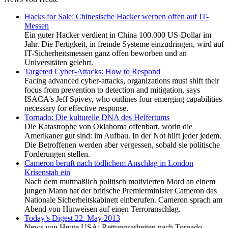
Hacks for Sale: Chinesische Hacker werben offen auf IT-
Messen
Ein guter Hacker verdient in China 100.000 US-Dollar im
Jahr. Die Fertigkeit, in fremde Systeme einzudringen, wird auf
IT-Sicherheitsmessen ganz offen beworben und an
Universitäten gelehrt.
Targeted Cyber-Attacks: How to Respond
Facing advanced cyber-attacks, organizations must shift their
focus from prevention to detection and mitigation, says
ISACA's Jeff Spivey, who outlines four emerging capabilities
necessary for effective response.
Tornado: Die kulturelle DNA des Helfertums
Die Katastrophe von Oklahoma offenbart, worin die
Amerikaner gut sind: im Aufbau. In der Not hilft jeder jedem.
Die Betroffenen werden aber vergessen, sobald sie politische
Forderungen stellen.
Cameron beruft nach tödlichem Anschlag in London
Krisenstab ein
Nach dem mutmaßlich politisch motivierten Mord an einem
jungen Mann hat der britische Premierminister Cameron das
Nationale Sicherheitskabinett einberufen. Cameron sprach am
Abend von Hinweisen auf einen Terroranschlag.
Today’s Digest 22. May 2013
News von Heute USA: Rettungsarbeiten nach Tornado