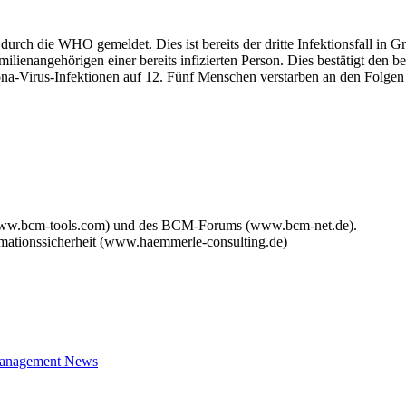
 durch die WHO gemeldet. Dies ist bereits der dritte Infektionsfall in G
amilienangehörigen einer bereits infizierten Person. Dies bestätigt de
ona-Virus-Infektionen auf 12. Fünf Menschen verstarben an den Folgen
www.bcm-tools.com) und des BCM-Forums (www.bcm-net.de).
mationssicherheit (www.haemmerle-consulting.de)
 Management News