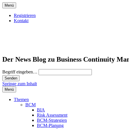
Menü
Registrieren
Kontakt
Der News Blog zu Business Continuity Ma
Begriff eingeben…
Springe zum Inhalt
Menü
Themen
BCM
BIA
Risk Assessment
BCM-Strategien
BCM-Planung