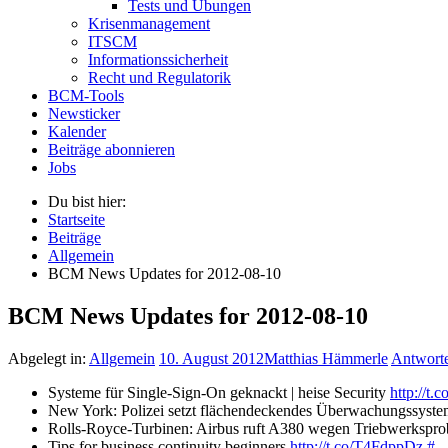
Tests und Übungen
Krisenmanagement
ITSCM
Informationssicherheit
Recht und Regulatorik
BCM-Tools
Newsticker
Kalender
Beiträge abonnieren
Jobs
Du bist hier:
Startseite
Beiträge
Allgemein
BCM News Updates for 2012-08-10
BCM News Updates for 2012-08-10
Abgelegt in:
Allgemein
10. August 2012
Matthias Hämmerle
Antwort
Systeme für Single-Sign-On geknackt | heise Security
http://t
New York: Polizei setzt flächendeckendes Überwachungssy
Rolls-Royce-Turbinen: Airbus ruft A380 wegen Triebwerksp
Tips for business continuity beginners
http://t.co/T4FdppDz
#