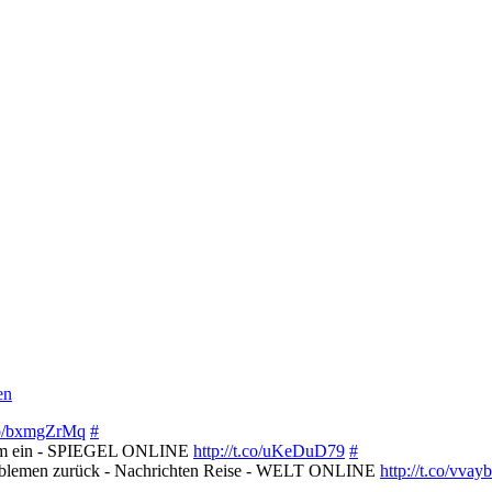
en
.co/bxmgZrMq
#
stem ein - SPIEGEL ONLINE
http://t.co/uKeDuD79
#
roblemen zurück - Nachrichten Reise - WELT ONLINE
http://t.co/vvay