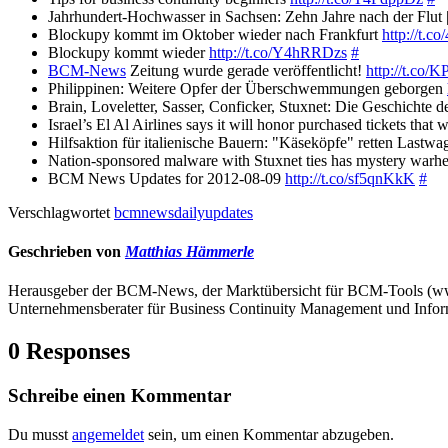
Jahrhundert-Hochwasser in Sachsen: Zehn Jahre nach der Flut
Blockupy kommt im Oktober wieder nach Frankfurt
http://t.c
Blockupy kommt wieder
http://t.co/Y4hRRDzs
#
BCM-News
Zeitung wurde gerade veröffentlicht!
http://t.co
Philippinen: Weitere Opfer der Überschwemmungen geborgen
Brain, Loveletter, Sasser, Conficker, Stuxnet: Die Geschichte d
Israel’s El Al Airlines says it will honor purchased tickets th
Hilfsaktion für italienische Bauern: "Käseköpfe" retten Lastw
Nation-sponsored malware with Stuxnet ties has mystery warh
BCM News Updates for 2012-08-09
http://t.co/sf5qnKkK
#
Verschlagwortet
bcmnewsdailyupdates
Geschrieben von
Matthias Hämmerle
Herausgeber der BCM-News, der Marktübersicht für BCM-Tools (
Unternehmensberater für Business Continuity Management und Infor
0 Responses
Schreibe einen Kommentar
Du musst
angemeldet
sein, um einen Kommentar abzugeben.