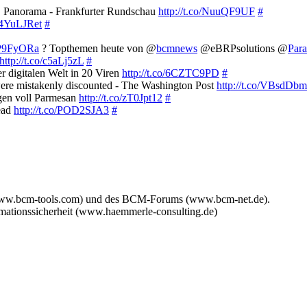
 | Panorama - Frankfurter Rundschau
http://t.co/NuuQF9UF
#
o/4YuLJRet
#
/KP9FyORa
? Topthemen heute von @
bcmnews
@eBRPsolutions @
Para
http://t.co/c5aLj5zL
#
er digitalen Welt in 20 Viren
http://t.co/6CZTC9PD
#
at were mistakenly discounted - The Washington Post
http://t.co/VBsdDb
agen voll Parmesan
http://t.co/zT0Jpt12
#
ead
http://t.co/POD2SJA3
#
www.bcm-tools.com) und des BCM-Forums (www.bcm-net.de).
mationssicherheit (www.haemmerle-consulting.de)