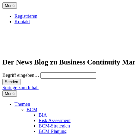
Menü
Registrieren
Kontakt
Der News Blog zu Business Continuity Ma
Begriff eingeben…
Springe zum Inhalt
Menü
Themen
BCM
BIA
Risk Assessment
BCM-Strategien
BCM-Planung