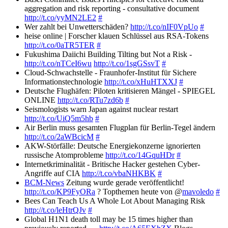
aggregation and risk reporting - consultative document
http://t.co/yyMN2LE2
#
Wer zahlt bei Unwetterschäden?
http://t.co/nIF0VpUo
#
heise online | Forscher klauen Schlüssel aus RSA-Tokens
http://t.co/0aTR5TER
#
Fukushima Daiichi Building Tilting but Not a Risk -
http://t.co/nTCeI6wu
http://t.co/1sgGSsvT
#
Cloud-Schwachstelle - Fraunhofer-Institut für Sichere
Informationstechnologie
http://t.co/xHuHTXXJ
#
Deutsche Flughäfen: Piloten kritisieren Mängel - SPIEGEL
ONLINE
http://t.co/RTu7zd6b
#
Seismologists warn Japan against nuclear restart
http://t.co/UiQ5m5hb
#
Air Berlin muss gesamten Flugplan für Berlin-Tegel ändern
http://t.co/2aWBcicM
#
AKW-Störfälle: Deutsche Energiekonzerne ignorierten
russische Atomprobleme
http://t.co/14GquHDr
#
Internetkriminalität - Britische Hacker gestehen Cyber-
Angriffe auf CIA
http://t.co/vbaNHKBK
#
BCM-News
Zeitung wurde gerade veröffentlicht!
http://t.co/KP9FyORa
? Topthemen heute von @
mavoledo
#
Bees Can Teach Us A Whole Lot About Managing Risk
http://t.co/leHtrQJv
#
Global H1N1 death toll may be 15 times higher than