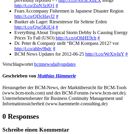
previously reported – -
http://t.co/A65EXhZX
Blogs
http://t.co/ZqN3zJQ1
#
Fears Accompany Fishermen in Japanese Disaster Region
http://t.co/QDcHayJ2
#
Bunker als Lager: Riesentresor für Seltene Erden
http://t.co/Qxe5KiU4
#
Everything About Tropical Storm Debby Is Causing Energy
Prices To Fall (USO)
http://t.co/oOhHE9ch
#
Dr. Peter & Company stellt “BCM Kompass 2012? vor
http://t.co/abbv9bdc
#
BCM News Updates for 2012-06-25
http://t.co/WrXivIgY
#
Verschlagwortet
bcmnewsdailyupdates
Geschrieben von
Matthias Hämmerle
Herausgeber der BCM-News, der Marktübersicht für BCM-Tools
(www.bcm-tools.com) und des BCM-Forums (www.bcm-net.de).
Unternehmensberater für Business Continuity Management und
Informationssicherheit (www.haemmerle-consulting.de)
0 Responses
Schreibe einen Kommentar