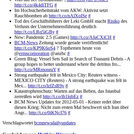
http://t.co/4k4diTFG
#
Im Hochsicherheitstrakt vom AKW: Aktivist setzt
Rauchbomben ab
http://t.co/nAlXoISe
#
Tod des Geschäftsführers der Leki GmbH macht
Risiko
des
Verlusts der Unternehmensführung deutlich
http://t.co/LRq5iGBy
#
New: Pandemic 2.5 (Games)
http://t.co/AJaCXiCH
#
BCM-News
Zeitung wurde gerade veröffentlicht!
http://t.co/KP9K6oS4
? Topthemen heute von
@
ermscorporation
@anzbc
#
Green Blog: Vessel Sets Sail in Search of Tsunami Debris - A
group hopes to better understand where the detritus fro...
http://t.co/MRmonrqY
#
Strong earthquake felt in Mexico City: Reuters witness -
MEXICO CITY (Reuters) - A strong earthquake was felt in
Mex...
http://t.co/lzfZsR9v
#
Katastrophenschutz: Warten auf das Beben, das Istanbul
zerreißen wird
http://t.co/ih1lqbEz
#
BCM News Updates for 2012-05-01 - Keiner redet über
diesen Krieg: Nicht zum ersten Mal beschwert sich Iran über
Angr...
http://t.co/0iKNcI76
#
Verschlagwortet
bcmnewsdailyupdates