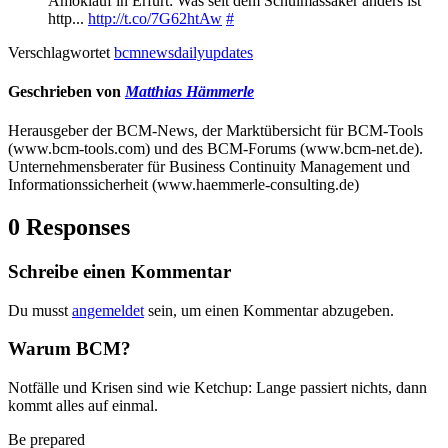
Amoklauf in Erfurt: Was seit dem Schulmassaker anders ist
http...
http://t.co/7G62htAw
#
Verschlagwortet
bcmnewsdailyupdates
Geschrieben von
Matthias Hämmerle
Herausgeber der BCM-News, der Marktübersicht für BCM-Tools
(www.bcm-tools.com) und des BCM-Forums (www.bcm-net.de).
Unternehmensberater für Business Continuity Management und
Informationssicherheit (www.haemmerle-consulting.de)
0 Responses
Schreibe einen Kommentar
Du musst
angemeldet
sein, um einen Kommentar abzugeben.
Warum BCM?
Notfälle und Krisen sind wie Ketchup: Lange passiert nichts, dann
kommt alles auf einmal.
Be prepared