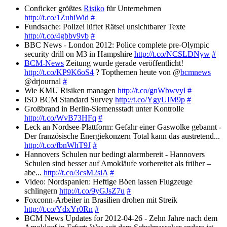
Conficker größtes
Risiko
für Unternehmen
http://t.co/1ZuhiWid
#
Fundsache: Polizei lüftet Rätsel unsichtbarer Texte
http://t.co/4gbbv9vb
#
BBC News - London 2012: Police complete pre-Olympic
security drill on M3 in Hampshire
http://t.co/NCSLDNyw
#
BCM-News
Zeitung wurde gerade veröffentlicht!
http://t.co/KP9K6oS4
? Topthemen heute von @
bcmnews
@drjournal
#
Wie KMU Risiken managen
http://t.co/gnWbwvyl
#
ISO BCM Standard Survey
http://t.co/YgyUIM9p
#
Großbrand in Berlin-Siemensstadt unter Kontrolle
http://t.co/WvB73HFq
#
Leck an Nordsee-Plattform: Gefahr einer Gaswolke gebannt -
Der französische Energiekonzern Total kann das austretend...
http://t.co/fbnWhT9J
#
Hannovers Schulen nur bedingt alarmbereit - Hannovers
Schulen sind besser auf Amokläufe vorbereitet als früher –
abe...
http://t.co/3csM2siA
#
Video: Nordspanien: Heftige Böen lassen Flugzeuge
schlingern
http://t.co/9yGJsZ7u
#
Foxconn-Arbeiter in Brasilien drohen mit Streik
http://t.co/YdxYr0Rn
#
BCM News Updates for 2012-04-26 - Zehn Jahre nach dem