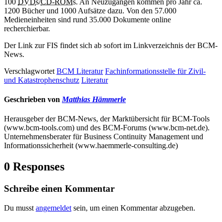
100
DVD
s/
CD-ROM
s. An Neuzugängen kommen pro Jahr ca.
1200 Bücher und 1000 Aufsätze dazu. Von den 57.000
Medieneinheiten sind rund 35.000 Dokumente online
recherchierbar.
Der Link zur FIS findet sich ab sofort im Linkverzeichnis der BCM-
News.
Verschlagwortet
BCM Literatur
Fachinformationsstelle für Zivil-
und Katastrophenschutz
Literatur
Geschrieben von
Matthias Hämmerle
Herausgeber der BCM-News, der Marktübersicht für BCM-Tools
(www.bcm-tools.com) und des BCM-Forums (www.bcm-net.de).
Unternehmensberater für Business Continuity Management und
Informationssicherheit (www.haemmerle-consulting.de)
0 Responses
Schreibe einen Kommentar
Du musst
angemeldet
sein, um einen Kommentar abzugeben.