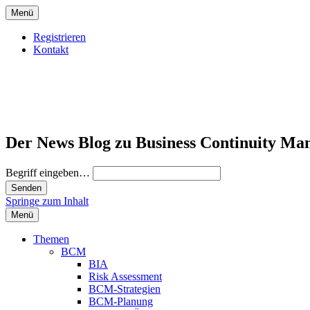
Menü
Registrieren
Kontakt
Der News Blog zu Business Continuity Ma
Begriff eingeben…
Springe zum Inhalt
Menü
Themen
BCM
BIA
Risk Assessment
BCM-Strategien
BCM-Planung