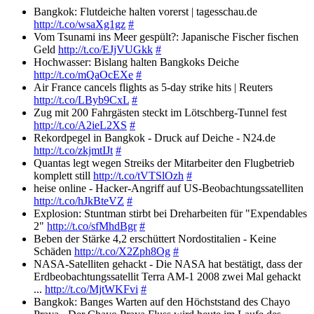
Bangkok: Flutdeiche halten vorerst | tagesschau.de
http://t.co/wsaXg1gz
#
Vom Tsunami ins Meer gespült?: Japanische Fischer fischen
Geld
http://t.co/EJjVUGkk
#
Hochwasser: Bislang halten Bangkoks Deiche
http://t.co/mQaOcEXe
#
Air France cancels flights as 5-day strike hits | Reuters
http://t.co/LByb9CxL
#
Zug mit 200 Fahrgästen steckt im Lötschberg-Tunnel fest
http://t.co/A2ieL2XS
#
Rekordpegel in Bangkok - Druck auf Deiche - N24.de
http://t.co/zkjmtIJt
#
Quantas legt wegen Streiks der Mitarbeiter den Flugbetrieb
komplett still
http://t.co/tVTSlOzh
#
heise online - Hacker-Angriff auf US-Beobachtungssatelliten
http://t.co/hJkBteVZ
#
Explosion: Stuntman stirbt bei Dreharbeiten für "Expendables
2"
http://t.co/sfMhdBgr
#
Beben der Stärke 4,2 erschüttert Nordostitalien - Keine
Schäden
http://t.co/X2Zph8Og
#
NASA-Satelliten gehackt - Die NASA hat bestätigt, dass der
Erdbeobachtungssatellit Terra AM-1 2008 zwei Mal gehackt
...
http://t.co/MjtWKFvi
#
Bangkok: Banges Warten auf den Höchststand des Chayo