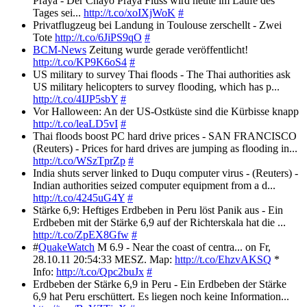
Praya - Der Chayo Praya Fluss wird heute im Laufe des
Tages sei...
http://t.co/xoIXjWoK
#
Privatflugzeug bei Landung in Toulouse zerschellt - Zwei
Tote
http://t.co/6JiPS9qO
#
BCM-News
Zeitung wurde gerade veröffentlicht!
http://t.co/KP9K6oS4
#
US military to survey Thai floods - The Thai authorities ask
US military helicopters to survey flooding, which has p...
http://t.co/4IJP5sbY
#
Vor Halloween: An der US-Ostküste sind die Kürbisse knapp
http://t.co/leaLD5vI
#
Thai floods boost PC hard drive prices - SAN FRANCISCO
(Reuters) - Prices for hard drives are jumping as flooding in...
http://t.co/WSzTprZp
#
India shuts server linked to Duqu computer virus - (Reuters) -
Indian authorities seized computer equipment from a d...
http://t.co/4245uG4Y
#
Stärke 6,9: Heftiges Erdbeben in Peru löst Panik aus - Ein
Erdbeben mit der Stärke 6,9 auf der Richterskala hat die ...
http://t.co/ZpEX8Gfw
#
#
QuakeWatch
M 6.9 - Near the coast of centra... on Fr,
28.10.11 20:54:33 MESZ. Map:
http://t.co/EhzvAKSQ
*
Info:
http://t.co/Qpc2buJx
#
Erdbeben der Stärke 6,9 in Peru - Ein Erdbeben der Stärke
6,9 hat Peru erschüttert. Es liegen noch keine Information...