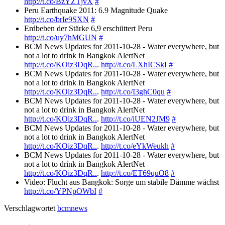
http://t.co/BzYZTjvX
#
Peru Earthquake 2011: 6.9 Magnitude Quake
http://t.co/brIe9SXN
#
Erdbeben der Stärke 6,9 erschüttert Peru
http://t.co/uy7hMGUN
#
BCM News Updates for 2011-10-28 - Water everywhere, but
not a lot to drink in Bangkok AlertNet
http://t.co/KOiz3DqR..
.
http://t.co/LXhICSkI
#
BCM News Updates for 2011-10-28 - Water everywhere, but
not a lot to drink in Bangkok AlertNet
http://t.co/KOiz3DqR..
.
http://t.co/I3ghC0qu
#
BCM News Updates for 2011-10-28 - Water everywhere, but
not a lot to drink in Bangkok AlertNet
http://t.co/KOiz3DqR..
.
http://t.co/iUEN2JM9
#
BCM News Updates for 2011-10-28 - Water everywhere, but
not a lot to drink in Bangkok AlertNet
http://t.co/KOiz3DqR..
.
http://t.co/eYkWeukh
#
BCM News Updates for 2011-10-28 - Water everywhere, but
not a lot to drink in Bangkok AlertNet
http://t.co/KOiz3DqR..
.
http://t.co/ET69quO8
#
Video: Flucht aus Bangkok: Sorge um stabile Dämme wächst
http://t.co/YPNpOWbI
#
Verschlagwortet
bcmnews