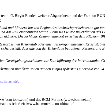
 Ostendorff, Birgitt Bender, weiterer Abgeordneter und der Frakti
e
.
und und Ländern hat von Beginn des Ausbruchgeschehens an gut funkti
und das RKI eingebunden waren. Beim RKI wurde unverzüglich das La
 aktiviert. Die fachliche Zusammenarbeit zwischen dem RKI,dem BfR u
 Ressort seinen Krisenstab oder einen ressortgemeinsamen Krisenstab
sichergestellt, dass alle von der Krisenlage betroffenen Ressorts und 
en Gesetzgebungsvorhabens zur Durchführung der Internationalen Gesu
Ärztinnen und Ärzte sollen danach künftig spätestens innerhalb von 24
nt
Krisenstab
www.bcm-tools.com) und des BCM-Forums (www.bcm-net.de).
mationssicherheit (www.haemmerle-consulting.de)