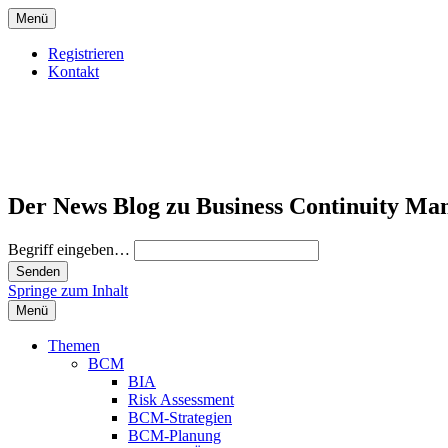
Menü
Registrieren
Kontakt
Der News Blog zu Business Continuity Ma
Begriff eingeben…
Springe zum Inhalt
Menü
Themen
BCM
BIA
Risk Assessment
BCM-Strategien
BCM-Planung