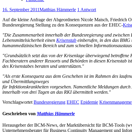
16. September 2011
Matthias Hämmerle
1 Antwort
Auf die kleine Anfrage der Abgeordneten Nicole Maisch, Friedrich
Bundesregierung Stellung zu den Konsequenzen aus der EHEC-
Kris
"Die Zusammenarbeit innerhalb der Bundesregierung und zwischen B
Lebensmittelsicherheit einen
Krisenstab
einberufen, in den das BMG 
humanmedizinischen Bereich und zum schnellen Informationsaustausch
"Grundsätzlich setzt das von der Krisenlage überwiegend betroffene
Fachberatern anderer Ressorts und Behörden in diesen Krisenstab ist 
des Krisenstabes beraten und unterstützen."
"Als erste Konsequenz aus dem Geschehen ist im Rahmen des laufend
und Übermittlungsweges
für Infektionskrankheiten vorgesehen. Namentliche Meldungen durch 
innerhalb von drei Tagen an das RKI übermittelt werden."
Verschlagwortet
Bundesregierung
EHEC
Epidemie
Krisenmanageme
Geschrieben von
Matthias Hämmerle
Herausgeber der BCM-News, der Marktübersicht für BCM-Tools (
Unternehmensberater für Business Continuity Management und Infor