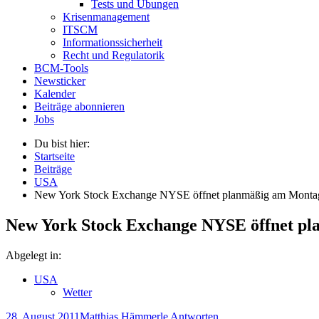
Tests und Übungen
Krisenmanagement
ITSCM
Informationssicherheit
Recht und Regulatorik
BCM-Tools
Newsticker
Kalender
Beiträge abonnieren
Jobs
Du bist hier:
Startseite
Beiträge
USA
New York Stock Exchange NYSE öffnet planmäßig am Monta
New York Stock Exchange NYSE öffnet pl
Abgelegt in:
USA
Wetter
28. August 2011
Matthias Hämmerle
Antworten