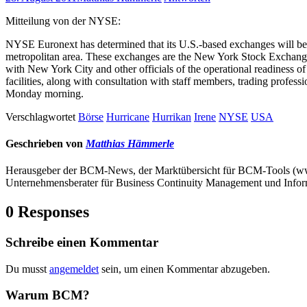
Mitteilung von der NYSE:
NYSE Euronext has determined that its U.S.-based exchanges will be
metropolitan area. These exchanges are the New York Stock Exch
with New York City and other officials of the operational readiness of
facilities, along with consultation with staff members, trading profe
Monday morning.
Verschlagwortet
Börse
Hurricane
Hurrikan
Irene
NYSE
USA
Geschrieben von
Matthias Hämmerle
Herausgeber der BCM-News, der Marktübersicht für BCM-Tools (
Unternehmensberater für Business Continuity Management und Infor
0 Responses
Schreibe einen Kommentar
Du musst
angemeldet
sein, um einen Kommentar abzugeben.
Warum BCM?