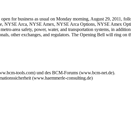
 open for business as usual on Monday morning, August 29, 2011, fol
ange, NYSE Arca, NYSE Amex, NYSE Arca Options, NYSE Amex Options,
 metro-area safety, power, water, and transportation systems, in additio
ssionals, other exchanges, and regulators. The Opening Bell will ring 
www.bcm-tools.com) und des BCM-Forums (www.bcm-net.de).
mationssicherheit (www.haemmerle-consulting.de)