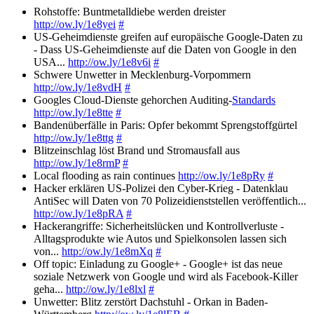
Rohstoffe: Buntmetalldiebe werden dreister
http://ow.ly/1e8yei
#
US-Geheimdienste greifen auf europäische Google-Daten zu
- Dass US-Geheimdienste auf die Daten von Google in den
USA...
http://ow.ly/1e8v6i
#
Schwere Unwetter in Mecklenburg-Vorpommern
http://ow.ly/1e8vdH
#
Googles Cloud-Dienste gehorchen Auditing-
Standards
http://ow.ly/1e8tte
#
Bandenüberfälle in Paris: Opfer bekommt Sprengstoffgürtel
http://ow.ly/1e8ttg
#
Blitzeinschlag löst Brand und Stromausfall aus
http://ow.ly/1e8rmP
#
Local flooding as rain continues
http://ow.ly/1e8pRy
#
Hacker erklären US-Polizei den Cyber-Krieg - Datenklau
AntiSec will Daten von 70 Polizeidienststellen veröffentlich...
http://ow.ly/1e8pRA
#
Hackerangriffe: Sicherheitslücken und Kontrollverluste -
Alltagsprodukte wie Autos und Spielkonsolen lassen sich
von...
http://ow.ly/1e8mXq
#
Off topic: Einladung zu Google+ - Google+ ist das neue
soziale Netzwerk von Google und wird als Facebook-Killer
geha...
http://ow.ly/1e8lxl
#
Unwetter: Blitz zerstört Dachstuhl - Orkan in Baden-