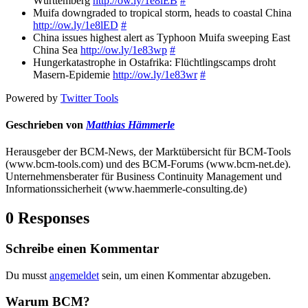
Württemberg
http://ow.ly/1e8lEB
#
Muifa downgraded to tropical storm, heads to coastal China
http://ow.ly/1e8lED
#
China issues highest alert as Typhoon Muifa sweeping East
China Sea
http://ow.ly/1e83wp
#
Hungerkatastrophe in Ostafrika: Flüchtlingscamps droht
Masern-Epidemie
http://ow.ly/1e83wr
#
Powered by
Twitter Tools
Geschrieben von
Matthias Hämmerle
Herausgeber der BCM-News, der Marktübersicht für BCM-Tools
(www.bcm-tools.com) und des BCM-Forums (www.bcm-net.de).
Unternehmensberater für Business Continuity Management und
Informationssicherheit (www.haemmerle-consulting.de)
0 Responses
Schreibe einen Kommentar
Du musst
angemeldet
sein, um einen Kommentar abzugeben.
Warum BCM?