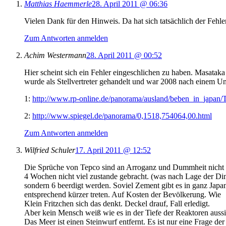
Matthias Haemmerle
28. April 2011 @ 06:36
Vielen Dank für den Hinweis. Da hat sich tatsächlich der Fehler
Zum Antworten anmelden
Achim Westermann
28. April 2011 @ 00:52
Hier scheint sich ein Fehler eingeschlichen zu haben. Masata
wurde als Stellvertreter gehandelt und war 2008 nach einem U
1:
http://www.rp-online.de/panorama/ausland/beben_in_japan/
2:
http://www.spiegel.de/panorama/0,1518,754064,00.html
Zum Antworten anmelden
Wilfried Schuler
17. April 2011 @ 12:52
Die Sprüche von Tepco sind an Arroganz und Dummheit nicht me
4 Wochen nicht viel zustande gebracht. (was nach Lage der Di
sondern 6 beerdigt werden. Soviel Zement gibt es in ganz Japa
entsprechend kürzer treten. Auf Kosten der Bevölkerung. Wie
Klein Fritzchen sich das denkt. Deckel drauf, Fall erledigt.
Aber kein Mensch weiß wie es in der Tiefe der Reaktoren aussi
Das Meer ist einen Steinwurf entfernt. Es ist nur eine Frage de