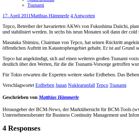
Tsunami
17. April 2011
Matthias Hämmerle
4 Antworten
Tepco, Betreiber der havarierten AKWs von Fukushima Daiichi, plant
und stabilisiert werden. In sechs bis neun Monaten soll dann der col
Masataka Shimizu, Chairman von Tepco, hat seinen Rücktritt angekünd
öffentlichen Auftritt im Katastrophengebiet gehabt. Er ist auf Grun
Tepco hat angekündigt, sich auf einen weiteren großen Tsunami vorz
deutlich über den Werten, für die die Tsunami-Vorsorge getroffen 
Für Tokio erwarten die Experten weitere starke Erdbeben. Das Beben
Verschlagwortet
Erdbeben
Japan
Nuklearunfall
Tepco
Tsunami
Geschrieben von
Matthias Hämmerle
Herausgeber der BCM-News, der Marktübersicht für BCM-Tools (
Unternehmensberater für Business Continuity Management und Infor
4 Responses