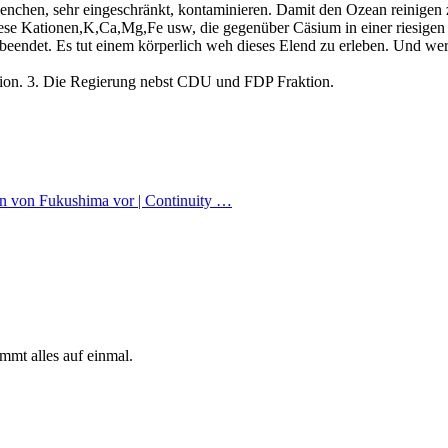
nchen, sehr eingeschränkt, kontaminieren. Damit den Ozean reinigen z
e Kationen,K,Ca,Mg,Fe usw, die gegenüber Cäsium in einer riesigen Übe
tung beendet. Es tut einem körperlich weh dieses Elend zu erleben. Und w
sion. 3. Die Regierung nebst CDU und FDP Fraktion.
wn von Fukushima vor | Continuity …
mmt alles auf einmal.