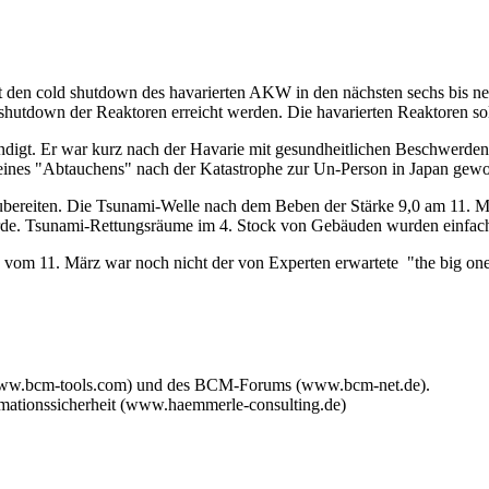
 den cold shutdown des havarierten AKW in den nächsten sechs bis neu
d shutdown der Reaktoren erreicht werden. Die havarierten Reaktoren so
igt. Er war kurz nach der Havarie mit gesundheitlichen Beschwerden in
d seines "Abtauchens" nach der Katastrophe zur Un-Person in Japan ge
ubereiten. Die Tsunami-Welle nach dem Beben der Stärke 9,0 am 11. M
wurde. Tsunami-Rettungsräume im 4. Stock von Gebäuden wurden einfac
 vom 11. März war noch nicht der von Experten erwartete "the big one
www.bcm-tools.com) und des BCM-Forums (www.bcm-net.de).
mationssicherheit (www.haemmerle-consulting.de)