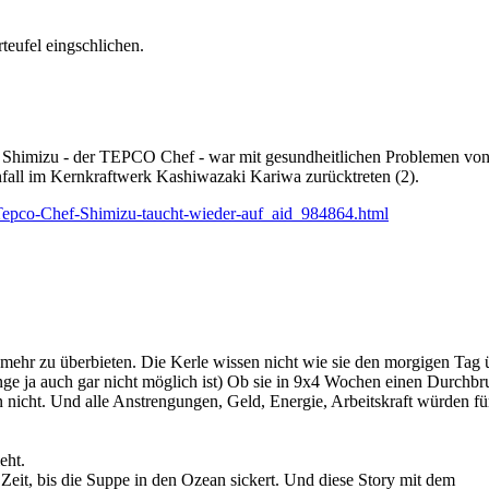
teufel eingschlichen.
ka Shimizu - der TEPCO Chef - war mit gesundheitlichen Problemen von
nfall im Kernkraftwerk Kashiwazaki Kariwa zurücktreten (2).
Tepco-Chef-Shimizu-taucht-wieder-auf_aid_984864.html
hr zu überbieten. Die Kerle wissen nicht wie sie den morgigen Tag ü
nge ja auch gar nicht möglich ist) Ob sie in 9x4 Wochen einen Durchbr
n nicht. Und alle Anstrengungen, Geld, Energie, Arbeitskraft würden 
eht.
r Zeit, bis die Suppe in den Ozean sickert. Und diese Story mit dem