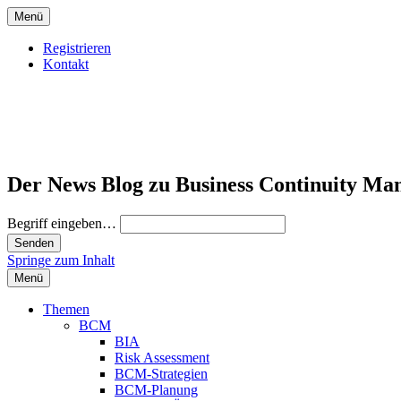
Menü
Registrieren
Kontakt
Der News Blog zu Business Continuity Ma
Begriff eingeben…
Springe zum Inhalt
Menü
Themen
BCM
BIA
Risk Assessment
BCM-Strategien
BCM-Planung