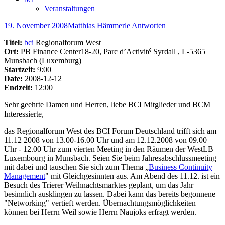
Veranstaltungen
19. November 2008
Matthias Hämmerle
Antworten
Titel:
bci
Regionalforum West
Ort:
PB Finance Center18-20, Parc d’Activité Syrdall , L-5365
Munsbach (Luxemburg)
Startzeit:
9:00
Date:
2008-12-12
Endzeit:
12:00
Sehr geehrte Damen und Herren, liebe BCI Mitglieder und BCM
Interessierte,
das Regionalforum West des BCI Forum Deutschland trifft sich am
11.12 2008 von 13.00-16.00 Uhr und am 12.12.2008 von 09.00
Uhr - 12.00 Uhr zum vierten Meeting in den Räumen der WestLB
Luxembourg in Munsbach. Seien Sie beim Jahresabschlussmeeting
mit dabei und tauschen Sie sich zum Thema „
Business Continuity
Management
" mit Gleichgesinnten aus. Am Abend des 11.12. ist ein
Besuch des Trierer Weihnachtsmarktes geplant, um das Jahr
besinnlich ausklingen zu lassen. Dabei kann das bereits begonnene
"Networking" vertieft werden. Übernachtungsmöglichkeiten
können bei Herrn Weil sowie Herrn Naujoks erfragt werden.