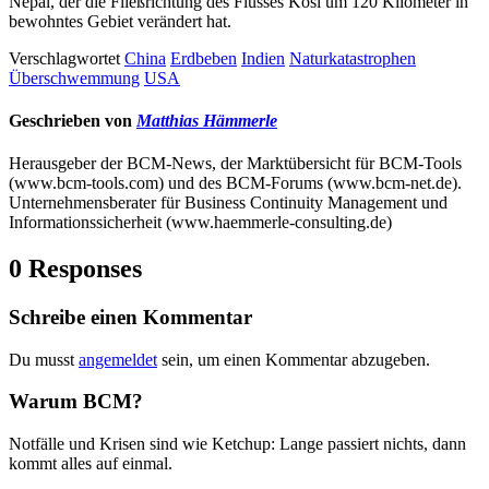
Nepal, der die Fließrichtung des Flusses Kosi um 120 Kilometer in
bewohntes Gebiet verändert hat.
Verschlagwortet
China
Erdbeben
Indien
Naturkatastrophen
Überschwemmung
USA
Geschrieben von
Matthias Hämmerle
Herausgeber der BCM-News, der Marktübersicht für BCM-Tools
(www.bcm-tools.com) und des BCM-Forums (www.bcm-net.de).
Unternehmensberater für Business Continuity Management und
Informationssicherheit (www.haemmerle-consulting.de)
0 Responses
Schreibe einen Kommentar
Du musst
angemeldet
sein, um einen Kommentar abzugeben.
Warum BCM?
Notfälle und Krisen sind wie Ketchup: Lange passiert nichts, dann
kommt alles auf einmal.