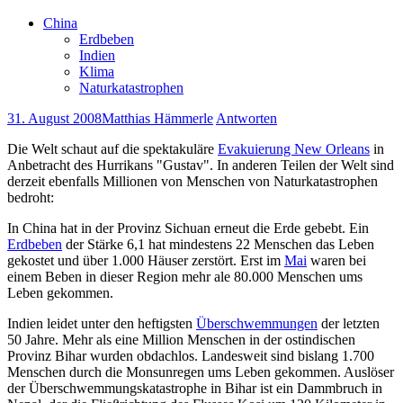
China
Erdbeben
Indien
Klima
Naturkatastrophen
31. August 2008
Matthias Hämmerle
Antworten
Die Welt schaut auf die spektakuläre
Evakuierung New Orleans
in
Anbetracht des Hurrikans "Gustav". In anderen Teilen der Welt sind
derzeit ebenfalls Millionen von Menschen von Naturkatastrophen
bedroht:
In China hat in der Provinz Sichuan erneut die Erde gebebt. Ein
Erdbeben
der Stärke 6,1 hat mindestens 22 Menschen das Leben
gekostet und über 1.000 Häuser zerstört. Erst im
Mai
waren bei
einem Beben in dieser Region mehr ale 80.000 Menschen ums
Leben gekommen.
Indien leidet unter den heftigsten
Überschwemmungen
der letzten
50 Jahre. Mehr als eine Million Menschen in der ostindischen
Provinz Bihar wurden obdachlos. Landesweit sind bislang 1.700
Menschen durch die Monsunregen ums Leben gekommen. Auslöser
der Überschwemmungskatastrophe in Bihar ist ein Dammbruch in